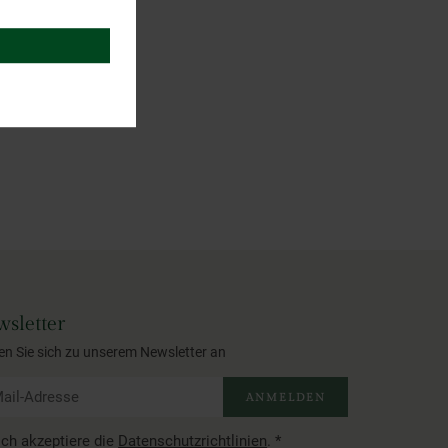
sletter
en Sie sich zu unserem Newsletter an
ANMELDEN
Ich akzeptiere die
Datenschutzrichtlinien
.
*