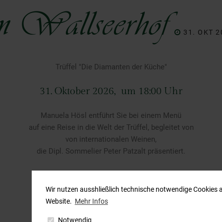
im Wallseerhof
31. OKT 2
Trüffel "Die Diamanten der Küche"
31. Oktober 2026, um 18:00 Uhr
Manuela Hösl entführt Sie bei einem Menü
auf eine Reise in die Welt der Trüffel, begleitet von
von internationalen Weinen,
die Dipl. Sommelier Peter Patzalt präsentiert.
Wir nutzen ausshließlich technische notwendige Cookies 
Website.
Mehr Infos
Notwendig