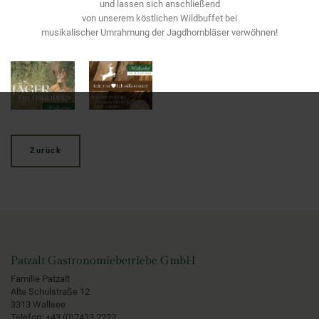
und lassen sich anschließend
von unserem köstlichen Wildbuffet bei
musikalischer Umrahmung der Jagdhornbläser verwöhnen!
Zurück
Patzalt Gastronomiebetriebe GmbH
Familie Patzalt
Alte Schulstraße 12
3313 Wallsee
Telefon:
+43 (0)7433 2223