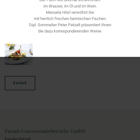
im Wasser, im Öl und im Wein.
Manuela Hösl verwöhnt Sie
mit herrlich frischen heimischen Fischen.
Dipl. Sommelier Peter Patzalt präsentiert Ihnen
die dazu korrespondierenden Weine.
Zurück
Patzalt Gastronomiebetriebe GmbH
Familie Patzalt